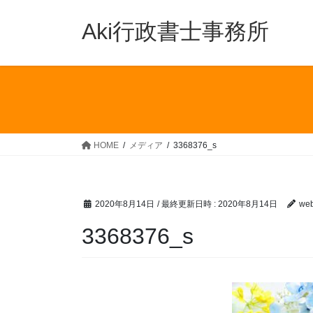
コ
ナ
ン
ビ
Aki行政書士事務所
テ
ゲ
ン
ー
ツ
シ
へ
ョ
ス
ン
キ
に
ッ
移
HOME
メディア
3368376_s
プ
動
2020年8月14日
/ 最終更新日時 :
2020年8月14日
we
3368376_s