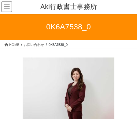
コ
ナ
Aki行政書士事務所
ン
ビ
テ
ゲ
ン
ー
0K6A7538_0
ツ
シ
へ
ョ
ス
ン
HOME
お問い合わせ
0K6A7538_0
キ
に
ッ
移
プ
動