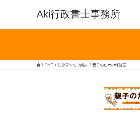
コ
ナ
ン
ビ
Aki行政書士事務所
テ
ゲ
ン
ー
ツ
シ
へ
ョ
ス
ン
キ
に
ッ
移
HOME
法教育への取組み
親子のための保健室
プ
動